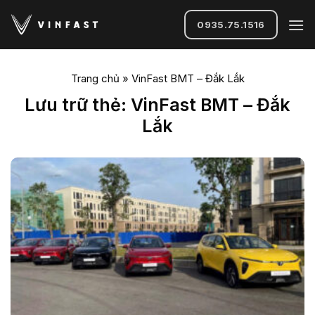
Bỏ
qua
0935.75.1516
nội
dung
Trang chủ
»
VinFast BMT – Đắk Lắk
Lưu trữ thẻ:
VinFast BMT – Đắk
Lắk