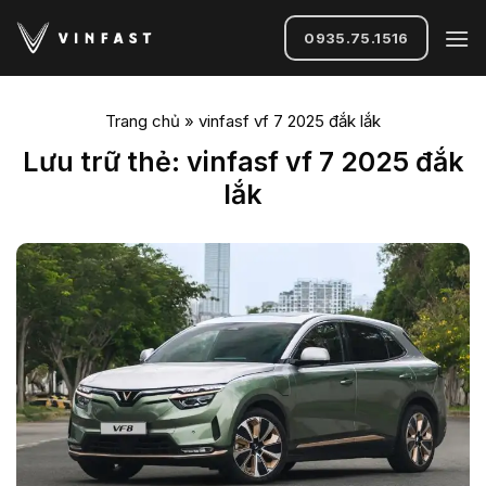
Bỏ
qua
0935.75.1516
nội
dung
Trang chủ
»
vinfasf vf 7 2025 đắk lắk
Lưu trữ thẻ:
vinfasf vf 7 2025 đắk
lắk