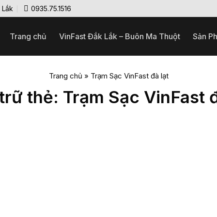
k Lắk
0935.75.1516
Trang chủ
VinFast Đắk Lắk – Buôn Ma Thuột
Sản P
Trang chủ
»
Trạm Sạc VinFast đà lạt
trữ thẻ:
Trạm Sạc VinFast đ