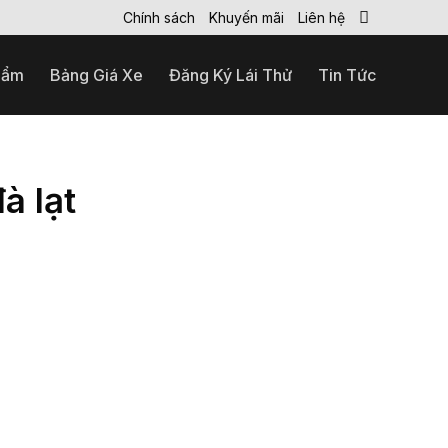
Chính sách
Khuyến mãi
Liên hệ
hẩm
Bảng Giá Xe
Đăng Ký Lái Thử
Tin Tức
à lạt