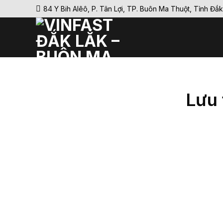
Bỏ
84 Y Bih Alêô, P. Tân Lợi, TP. Buôn Ma Thuột, Tỉnh Đắ
qua
nội
dung
Lưu 